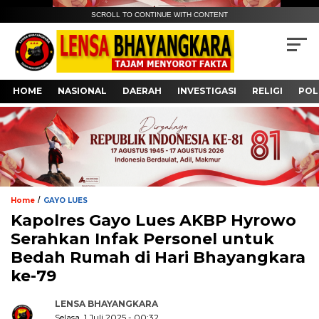
SCROLL TO CONTINUE WITH CONTENT
HOME
NASIONAL
DAERAH
INVESTIGASI
RELIGI
POL
/
Home
GAYO LUES
Kapolres Gayo Lues AKBP Hyrowo
Serahkan Infak Personel untuk
Bedah Rumah di Hari Bhayangkara
ke-79
LENSA BHAYANGKARA
Selasa, 1 Juli 2025 - 00:32