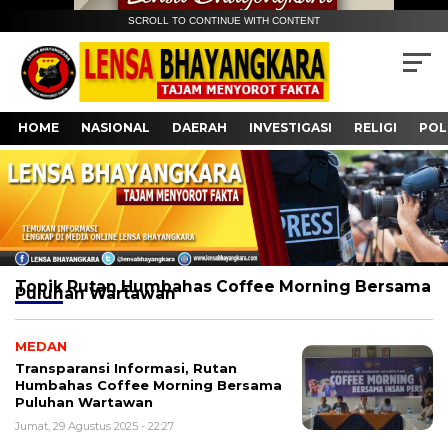
SCROLL TO CONTINUE WITH CONTENT
HOME
NASIONAL
DAERAH
INVESTIGASI
RELIGI
POL
Topik
Rutan Humbahas Coffee Morning Bersama
Puluhan Wartawan
MEDAN
Transparansi Informasi, Rutan
Humbahas Coffee Morning Bersama
Puluhan Wartawan
Jumat, 29 Agustus 2025 - 22:27