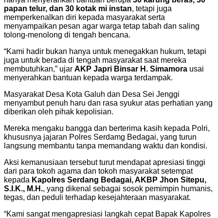
papan telur, dan 30 kotak mi instan
, tetapi juga
memperkenalkan diri kepada masyarakat serta
menyampaikan pesan agar warga tetap tabah dan saling
tolong-menolong di tengah bencana.
“Kami hadir bukan hanya untuk menegakkan hukum, tetapi
juga untuk berada di tengah masyarakat saat mereka
membutuhkan,” ujar
AKP Japri Binsar H. Simamora
usai
menyerahkan bantuan kepada warga terdampak.
Masyarakat Desa Kota Galuh dan Desa Sei Jenggi
menyambut penuh haru dan rasa syukur atas perhatian yang
diberikan oleh pihak kepolisian.
Mereka mengaku bangga dan berterima kasih kepada Polri,
khususnya jajaran Polres Serdamg Bedagai, yang turun
langsung membantu tanpa memandang waktu dan kondisi.
Aksi kemanusiaan tersebut turut mendapat apresiasi tinggi
dari para tokoh agama dan tokoh masyarakat setempat
kepada
Kapolres Serdang Bedagai, AKBP Jhon Sitepu,
S.I.K., M.H.
, yang dikenal sebagai sosok pemimpin humanis,
tegas, dan peduli terhadap kesejahteraan masyarakat.
“Kami sangat mengapresiasi langkah cepat Bapak Kapolres