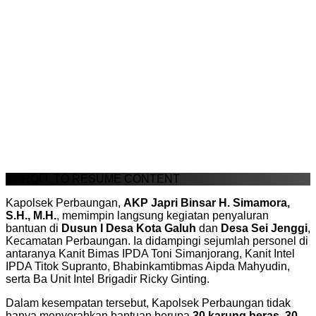
SCROLL TO RESUME CONTENT
Kapolsek Perbaungan,
AKP Japri Binsar H. Simamora,
S.H., M.H.
, memimpin langsung kegiatan penyaluran
bantuan di
Dusun I Desa Kota Galuh
dan
Desa Sei Jenggi
,
Kecamatan Perbaungan. Ia didampingi sejumlah personel di
antaranya Kanit Bimas IPDA Toni Simanjorang, Kanit Intel
IPDA Titok Supranto, Bhabinkamtibmas Aipda Mahyudin,
serta Ba Unit Intel Brigadir Ricky Ginting.
Dalam kesempatan tersebut, Kapolsek Perbaungan tidak
hanya menyerahkan bantuan berupa
30 karung beras, 30