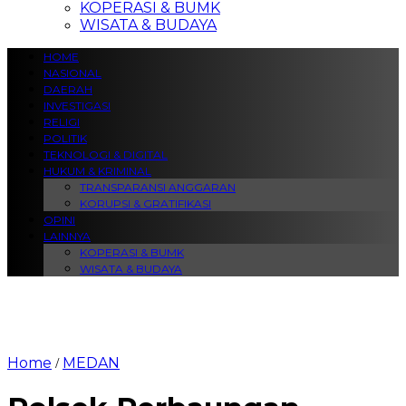
KOPERASI & BUMK
WISATA & BUDAYA
HOME
NASIONAL
DAERAH
INVESTIGASI
RELIGI
POLITIK
TEKNOLOGI & DIGITAL
HUKUM & KRIMINAL
TRANSPARANSI ANGGARAN
KORUPSI & GRATIFIKASI
OPINI
LAINNYA
KOPERASI & BUMK
WISATA & BUDAYA
Home
MEDAN
/