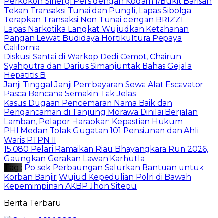
Perkokoh Sinergi Pers dengan Kodam I/Bukit Barisan
Tekan Transaksi Tunai dan Pungli, Lapas Sibolga
Terapkan Transaksi Non Tunai dengan BRIZZI
Lapas Narkotika Langkat Wujudkan Ketahanan
Pangan Lewat Budidaya Hortikultura Pepaya
California
Diskusi Santai di Warkop Dedi Cemot, Chairun
Syahputra dan Darius Simanjuntak Bahas Gejala
Hepatitis B
Janji Tinggal Janji Pembayaran Sewa Alat Escavator
Pasca Bencana Semakin Tak Jelas
Kasus Dugaan Pencemaran Nama Baik dan
Pengancaman di Tanjung Morawa Dinilai Berjalan
Lamban, Pelapor Harapkan Kepastian Hukum
PHI Medan Tolak Gugatan 101 Pensiunan dan Ahli
Waris PTPN II
15.080 Pelari Ramaikan Riau Bhayangkara Run 2026,
Gaungkan Gerakan Lawan Karhutla
Tag :
Polsek Perbaungan Salurkan Bantuan untuk
Korban Banjir
Wujud Kepedulian Polri di Bawah
Kepemimpinan AKBP Jhon Sitepu
Berita Terbaru