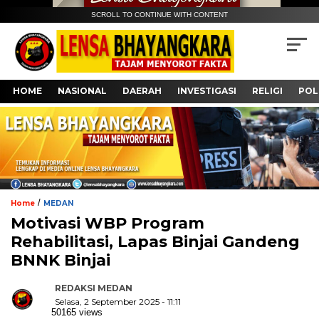
SCROLL TO CONTINUE WITH CONTENT
HOME
NASIONAL
DAERAH
INVESTIGASI
RELIGI
POL
/
Home
MEDAN
Motivasi WBP Program
Rehabilitasi, Lapas Binjai Gandeng
BNNK Binjai
REDAKSI MEDAN
Selasa, 2 September 2025 - 11:11
50165 views