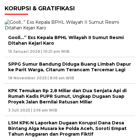
KORUPSI & GRATIFIKASI
Gooll…” Exs Kepala BPHL Wilayah II Sumut Resmi
Ditahan Kejari Karo
15 Januari 2026 | 10:21 pm WIB
SPPG Sumur Bandung Diduga Buang Limbah Dapur
ke Parit Warga, Citarum Terancam Tercemar Lagi
18 November 2025 | 8:16 am WIB
KPK Temukan Rp 2,8 Miliar dan Dua Senjata Api di
Rumah Kadis PUPR Sumut, Ungkap Dugaan Suap
Proyek Jalan Bernilai Ratusan Miliar
3 Juli 2025 | 2:16 am WIB
LSM KPK-N Laporkan Dugaan Korupsi Dana Desa
Bintang Alga Musara ke Polda Aceh, Soroti Empat
Tahun Anggaran dan Program Fiktif