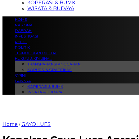
KOPERASI & BUMK
WISATA & BUDAYA
HOME
NASIONAL
DAERAH
INVESTIGASI
RELIGI
POLITIK
TEKNOLOGI & DIGITAL
HUKUM & KRIMINAL
TRANSPARANSI ANGGARAN
KORUPSI & GRATIFIKASI
OPINI
LAINNYA
KOPERASI & BUMK
WISATA & BUDAYA
Home
GAYO LUES
/