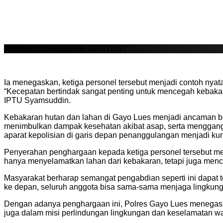
SCROLL TO RESUME CONTENT
Ia menegaskan, ketiga personel tersebut menjadi contoh n
“Kecepatan bertindak sangat penting untuk mencegah kebaka
IPTU Syamsuddin.
Kebakaran hutan dan lahan di Gayo Lues menjadi ancaman ber
menimbulkan dampak kesehatan akibat asap, serta mengganggu 
aparat kepolisian di garis depan penanggulangan menjadi ku
Penyerahan penghargaan kepada ketiga personel tersebut me
hanya menyelamatkan lahan dari kebakaran, tetapi juga men
Masyarakat berharap semangat pengabdian seperti ini dapat te
ke depan, seluruh anggota bisa sama-sama menjaga lingkung
Dengan adanya penghargaan ini, Polres Gayo Lues menegask
juga dalam misi perlindungan lingkungan dan keselamatan w