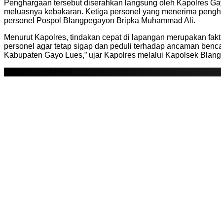
Penghargaan tersebut diserahkan langsung oleh Kapolres Gayo
meluasnya kebakaran. Ketiga personel yang menerima pengha
personel Pospol Blangpegayon Bripka Muhammad Ali.
Menurut Kapolres, tindakan cepat di lapangan merupakan fakto
personel agar tetap sigap dan peduli terhadap ancaman benca
Kabupaten Gayo Lues,” ujar Kapolres melalui Kapolsek Blan
ADVERTISEMENT