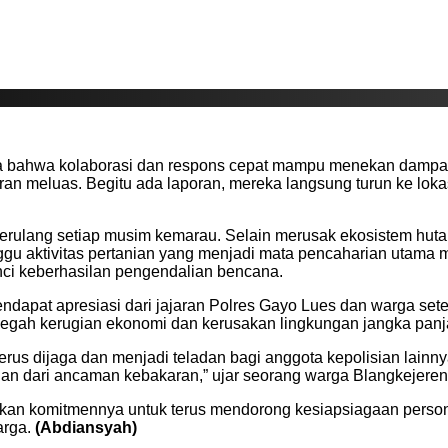
yata bahwa kolaborasi dan respons cepat mampu menekan damp
ran meluas. Begitu ada laporan, mereka langsung turun ke lo
ulang setiap musim kemarau. Selain merusak ekosistem hutan 
aktivitas pertanian yang menjadi mata pencaharian utama masy
nci keberhasilan pengendalian bencana.
ndapat apresiasi dari jajaran Polres Gayo Lues dan warga se
cegah kerugian ekonomi dan kerusakan lingkungan jangka panj
rus dijaga dan menjadi teladan bagi anggota kepolisian lainny
an dari ancaman kebakaran,” ujar seorang warga Blangkejeren
an komitmennya untuk terus mendorong kesiapsiagaan persone
arga.
(Abdiansyah)