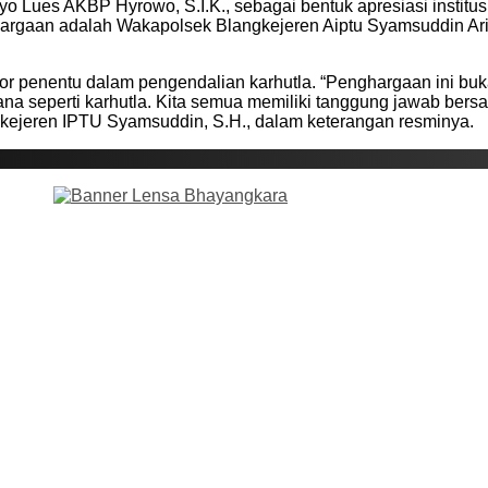
 Lues AKBP Hyrowo, S.I.K., sebagai bentuk apresiasi institusi
rgaan adalah Wakapolsek Blangkejeren Aiptu Syamsuddin Arig
r penentu dalam pengendalian karhutla. “Penghargaan ini bukan
na seperti karhutla. Kita semua memiliki tanggung jawab bers
gkejeren IPTU Syamsuddin, S.H., dalam keterangan resminya.