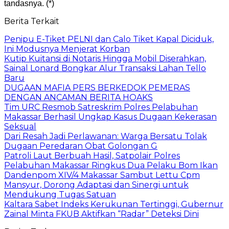
tandasnya. (*)
Berita Terkait
Penipu E-Tiket PELNI dan Calo Tiket Kapal Diciduk,
Ini Modusnya Menjerat Korban
Kutip Kuitansi di Notaris Hingga Mobil Diserahkan,
Sainal Lonard Bongkar Alur Transaksi Lahan Tello
Baru
DUGAAN MAFIA PERS BERKEDOK PEMERAS
DENGAN ANCAMAN BERITA HOAKS
Tim URC Resmob Satreskrim Polres Pelabuhan
Makassar Berhasil Ungkap Kasus Dugaan Kekerasan
Seksual
Dari Resah Jadi Perlawanan: Warga Bersatu Tolak
Dugaan Peredaran Obat Golongan G
Patroli Laut Berbuah Hasil, Satpolair Polres
Pelabuhan Makassar Ringkus Dua Pelaku Bom Ikan
Dandenpom XIV/4 Makassar Sambut Lettu Cpm
Mansyur, Dorong Adaptasi dan Sinergi untuk
Mendukung Tugas Satuan
Kaltara Sabet Indeks Kerukunan Tertinggi, Gubernur
Zainal Minta FKUB Aktifkan “Radar” Deteksi Dini