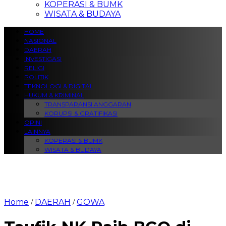
KOPERASI & BUMK
WISATA & BUDAYA
HOME
NASIONAL
DAERAH
INVESTIGASI
RELIGI
POLITIK
TEKNOLOGI & DIGITAL
HUKUM & KRIMINAL
TRANSPARANSI ANGGARAN
KORUPSI & GRATIFIKASI
OPINI
LAINNYA
KOPERASI & BUMK
WISATA & BUDAYA
Home
DAERAH
GOWA
/
/