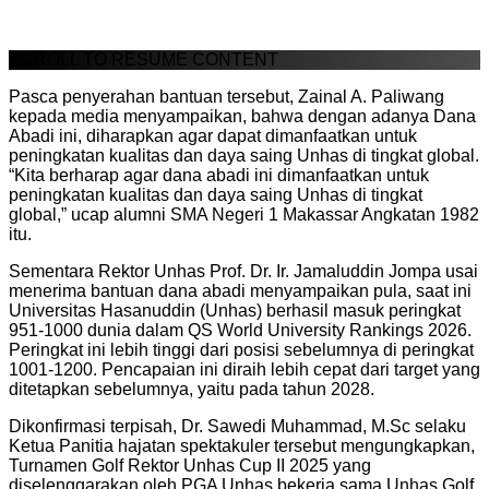
SCROLL TO RESUME CONTENT
Pasca penyerahan bantuan tersebut, Zainal A. Paliwang
kepada media menyampaikan, bahwa dengan adanya Dana
Abadi ini, diharapkan agar dapat dimanfaatkan untuk
peningkatan kualitas dan daya saing Unhas di tingkat global.
“Kita berharap agar dana abadi ini dimanfaatkan untuk
peningkatan kualitas dan daya saing Unhas di tingkat
global,” ucap alumni SMA Negeri 1 Makassar Angkatan 1982
itu.
Sementara Rektor Unhas Prof. Dr. Ir. Jamaluddin Jompa usai
menerima bantuan dana abadi menyampaikan pula, saat ini
Universitas Hasanuddin (Unhas) berhasil masuk peringkat
951-1000 dunia dalam QS World University Rankings 2026.
Peringkat ini lebih tinggi dari posisi sebelumnya di peringkat
1001-1200. Pencapaian ini diraih lebih cepat dari target yang
ditetapkan sebelumnya, yaitu pada tahun 2028.
Dikonfirmasi terpisah, Dr. Sawedi Muhammad, M.Sc selaku
Ketua Panitia hajatan spektakuler tersebut mengungkapkan,
Turnamen Golf Rektor Unhas Cup II 2025 yang
diselenggarakan oleh PGA Unhas bekerja sama Unhas Golf