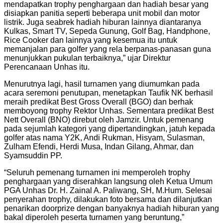
mendapatkan trophy penghargaan dan hadiah besar yang
disiapkan panitia seperti beberapa unit mobil dan motor
listrik. Juga seabrek hadiah hiburan lainnya diantaranya
Kulkas, Smart TV, Sepeda Gunung, Golf Bag, Handphone,
Rice Cooker dan lainnya yang kesemua itu untuk
memanjalan para golfer yang rela berpanas-panasan guna
menunjukkan pukulan terbaiknya,” ujar Direktur
Perencanaan Unhas itu.
Menurutnya lagi, hasil turnamen yang diumumkan pada
acara seremoni penutupan, menetapkan Taufik NK berhasil
meraih predikat Best Gross Overall (BGO) dan berhak
memboyong trophy Rektor Unhas. Sementara predikat Best
Nett Overall (BNO) direbut oleh Jamzir. Untuk pemenang
pada sejumlah kategori yang dipertandingkan, jatuh kepada
golfer atas nama Y2K, Andi Rukman, Hisyam, Sulasman,
Zulham Efendi, Herdi Musa, Indan Gilang, Ahmar, dan
Syamsuddin PP.
“Seluruh pemenang turnamen ini memperoleh trophy
penghargaan yang diserahkan langsung oleh Ketua Umum
PGA Unhas Dr. H. Zainal A. Paliwang, SH, M.Hum. Selesai
penyerahan trophy, dilakukan foto bersama dan dilanjutkan
penarikan doorprize dengan banyaknya hadiah hiburan yang
bakal diperoleh peserta turnamen yang beruntung,”