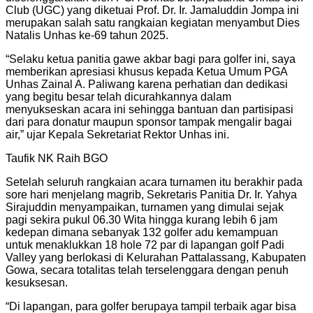
Club (UGC) yang diketuai Prof. Dr. Ir. Jamaluddin Jompa ini
merupakan salah satu rangkaian kegiatan menyambut Dies
Natalis Unhas ke-69 tahun 2025.
“Selaku ketua panitia gawe akbar bagi para golfer ini, saya
memberikan apresiasi khusus kepada Ketua Umum PGA
Unhas Zainal A. Paliwang karena perhatian dan dedikasi
yang begitu besar telah dicurahkannya dalam
menyukseskan acara ini sehingga bantuan dan partisipasi
dari para donatur maupun sponsor tampak mengalir bagai
air,” ujar Kepala Sekretariat Rektor Unhas ini.
Taufik NK Raih BGO
Setelah seluruh rangkaian acara turnamen itu berakhir pada
sore hari menjelang magrib, Sekretaris Panitia Dr. Ir. Yahya
Sirajuddin menyampaikan, turnamen yang dimulai sejak
pagi sekira pukul 06.30 Wita hingga kurang lebih 6 jam
kedepan dimana sebanyak 132 golfer adu kemampuan
untuk menaklukkan 18 hole 72 par di lapangan golf Padi
Valley yang berlokasi di Kelurahan Pattalassang, Kabupaten
Gowa, secara totalitas telah terselenggara dengan penuh
kesuksesan.
“Di lapangan, para golfer berupaya tampil terbaik agar bisa