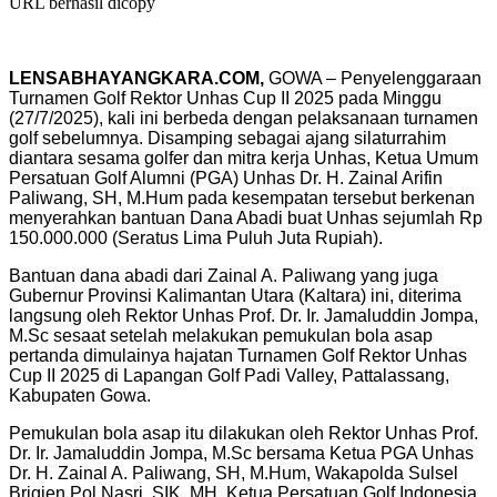
URL berhasil dicopy
LENSABHAYANGKARA.COM,
GOWA – Penyelenggaraan
Turnamen Golf Rektor Unhas Cup II 2025 pada Minggu
(27/7/2025), kali ini berbeda dengan pelaksanaan turnamen
golf sebelumnya. Disamping sebagai ajang silaturrahim
diantara sesama golfer dan mitra kerja Unhas, Ketua Umum
Persatuan Golf Alumni (PGA) Unhas Dr. H. Zainal Arifin
Paliwang, SH, M.Hum pada kesempatan tersebut berkenan
menyerahkan bantuan Dana Abadi buat Unhas sejumlah Rp
150.000.000 (Seratus Lima Puluh Juta Rupiah).
Bantuan dana abadi dari Zainal A. Paliwang yang juga
Gubernur Provinsi Kalimantan Utara (Kaltara) ini, diterima
langsung oleh Rektor Unhas Prof. Dr. Ir. Jamaluddin Jompa,
M.Sc sesaat setelah melakukan pemukulan bola asap
pertanda dimulainya hajatan Turnamen Golf Rektor Unhas
Cup II 2025 di Lapangan Golf Padi Valley, Pattalassang,
Kabupaten Gowa.
Pemukulan bola asap itu dilakukan oleh Rektor Unhas Prof.
Dr. Ir. Jamaluddin Jompa, M.Sc bersama Ketua PGA Unhas
Dr. H. Zainal A. Paliwang, SH, M.Hum, Wakapolda Sulsel
Brigjen Pol Nasri, SIK, MH, Ketua Persatuan Golf Indonesia